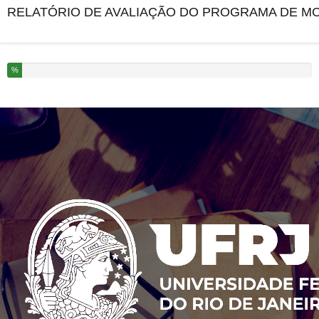
RELATÓRIO DE AVALIAÇÃO DO PROGRAMA DE MON
Você completou % deste questionário
%